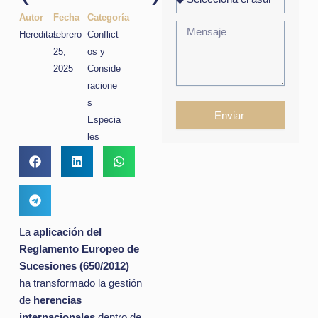
Autor
Fecha
Categoría
Hereditas
febrero
Conflict
25,
os y
2025
Conside
racione
s
Enviar
Especia
les
La
aplicación del
Reglamento Europeo de
Sucesiones (650/2012)
ha transformado la gestión
de
herencias
internacionales
dentro de