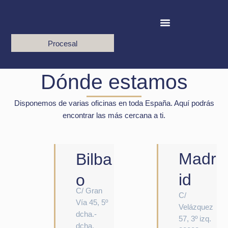
Ir
al
contenido
Procesal
Dónde estamos
Disponemos de varias oficinas en toda España. Aquí podrás
encontrar las más cercana a ti.
Madr
Bilba
id
o
C/ Gran
C/
Vía 45, 5º
Velázquez
dcha.-
57, 3º izq.
dcha.