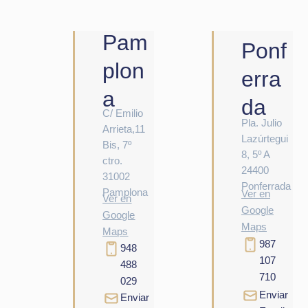
Pam
Ponf
plon
erra
a
da
C/ Emilio
Pla. Julio
Arrieta,11
Lazúrtegui
Bis, 7º
8, 5º A
ctro.
24400
31002
Ponferrada
Pamplona
Ver en
Ver en
Google
Google
Maps
Maps
987
948
107
488
710
029
Enviar
Enviar