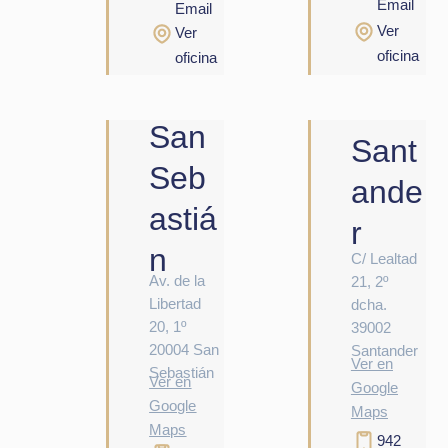
Email
Email
Ver
Ver
oficina
oficina
San
Sant
Seb
ande
astiá
r
n
C/ Lealtad
Av. de la
21, 2º
Libertad
dcha.
20, 1º
39002
20004 San
Santander
Ver en
Sebastián
Ver en
Google
Google
Maps
Maps
942