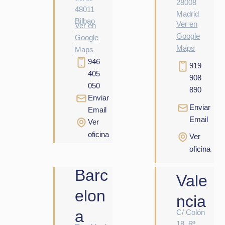
28008
48011
Madrid
Bilbao
Ver en
Ver en
Google
Google
Maps
Maps
946
919
405
908
050
890
Enviar
Enviar
Email
Email
Ver
oficina
Ver
oficina
Barc
Vale
elon
ncia
a
C/ Colón
18, 6º,