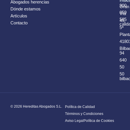
Proc
Centr
Abogados herencias
900
Gran
Dónde estamos
859
Vía
Artículos
585
45,
Contacto
cali
5ª
Plant
4180
Bilba
94
640
50
50
bilb
© 2026 Hereditas Abogados S.L.
Política de Calidad
Términos y Condiciones
Aviso Legal
Política de Cookies