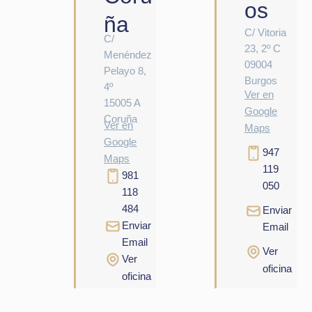
os
ña
C/ Vitoria
C/
23, 2º C
Menéndez
09004
Pelayo 8,
Burgos
4º
Ver en
15005 A
Google
Coruña
Ver en
Maps
Google
947
Maps
119
981
050
118
484
Enviar
Enviar
Email
Email
Ver
Ver
oficina
oficina