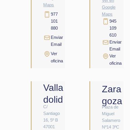
Ver en
Maps
Google
977
Maps
101
945
880
109
610
Enviar
Enviar
Email
Email
Ver
Ver
oficina
oficina
Valla
Zara
dolid
goza
C/
Plaza de
Santiago
Miguel
16, 5º B
Salamero
47001
Nº14 3ºC