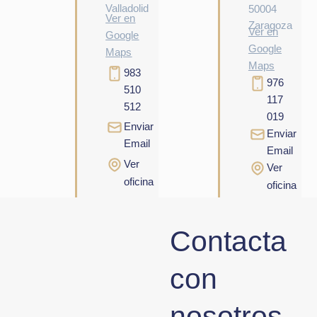
Valladolid
50004
Ver en
Zaragoza
Ver en
Google
Google
Maps
Maps
983
976
510
117
512
019
Enviar
Enviar
Email
Email
Ver
Ver
oficina
oficina
Contacta
con
nosotros