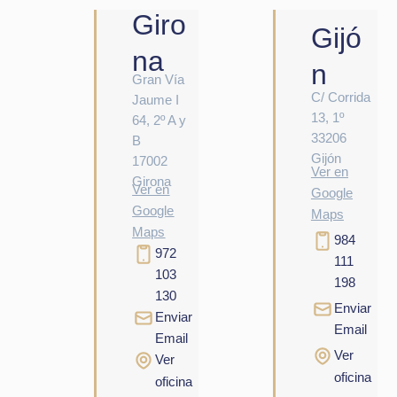
Giro
Gijó
na
n
Gran Vía
C/ Corrida
Jaume I
13, 1º
64, 2º A y
33206
B
Gijón
17002
Ver en
Girona
Ver en
Google
Google
Maps
Maps
984
972
111
103
198
130
Enviar
Enviar
Email
Email
Ver
Ver
oficina
oficina