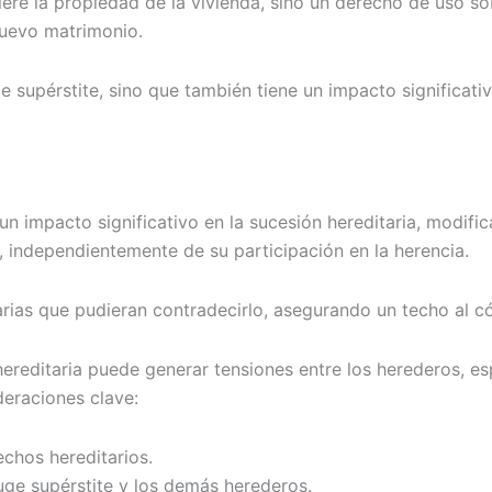
ere la propiedad de la vivienda, sino un derecho de uso so
nuevo matrimonio.
supérstite, sino que también tiene un impacto significativo 
un impacto significativo en la sucesión hereditaria, modific
ar, independientemente de su participación en la herencia.
rias que pudieran contradecirlo, asegurando un techo al c
hereditaria puede generar tensiones entre los herederos, es
deraciones clave:
echos hereditarios.
uge supérstite y los demás herederos.