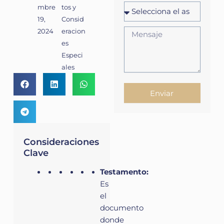
mbre
tos y
19,
Consid
2024
eracion
es
Especi
ales
Enviar
Consideraciones
Clave
Testamento:
Es
el
documento
donde