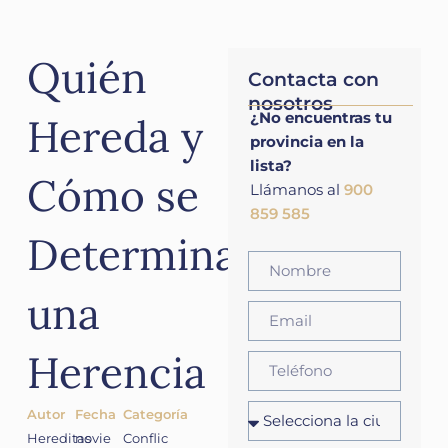
Quién
Contacta con
nosotros
¿No encuentras tu
Hereda y
provincia en la
lista?
Cómo se
Llámanos al
900
859 585
Determina
una
Herencia
Autor
Fecha
Categoría
Hereditas
novie
Conflic