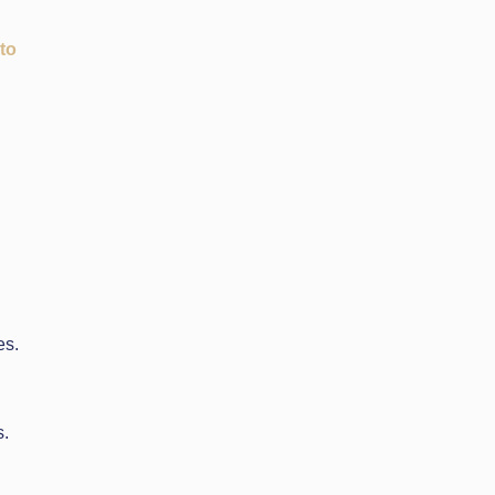
to
es.
s.