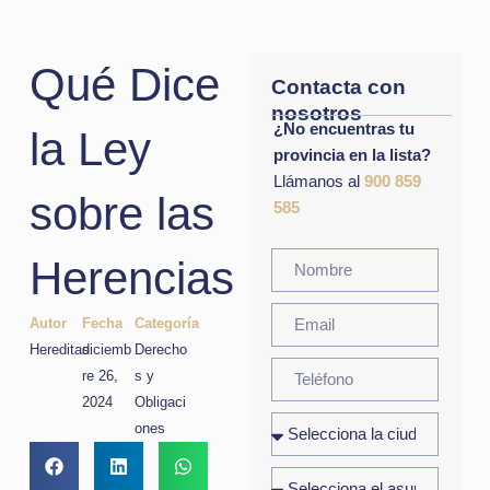
Qué Dice
Contacta con
nosotros
¿No encuentras tu
la Ley
provincia en la lista?
Llámanos al
900 859
sobre las
585
Herencias
Autor
Fecha
Categoría
Hereditas
diciemb
Derecho
re 26,
s y
2024
Obligaci
ones