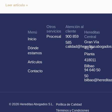
Leer artículo »
Otros
Atención al
servicios
cliente
Menú
Hereditas
Procesal
900 859
Central
Inicio
Gran Vía
585
calidad@hereditasabogado
Dónde
45, 5ª
estamos
Planta
418011
Artículos
Bilbao
94 640 50
Contacto
50
bilbao@heredit
© 2026 Hereditas Abogados S.L.
Política de Calidad
Términos y Condiciones