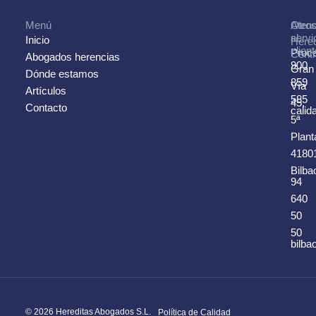
Menú
Otro
Atenc
servi
al
Inicio
Hered
clien
Proc
Centr
Abogados herencias
900
Gran
Dónde estamos
859
Vía
Artículos
585
45,
Contacto
cali
5ª
Plant
4180
Bilba
94
640
50
50
bilb
© 2026 Hereditas Abogados S.L.
Política de Calidad