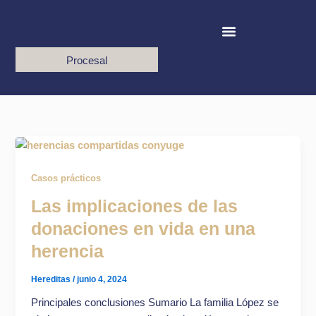
Ir
al
contenido
Procesal
Casos prácticos
Las implicaciones de las
donaciones en vida en una
herencia
Hereditas
/
junio 4, 2024
Principales conclusiones Sumario La familia López se